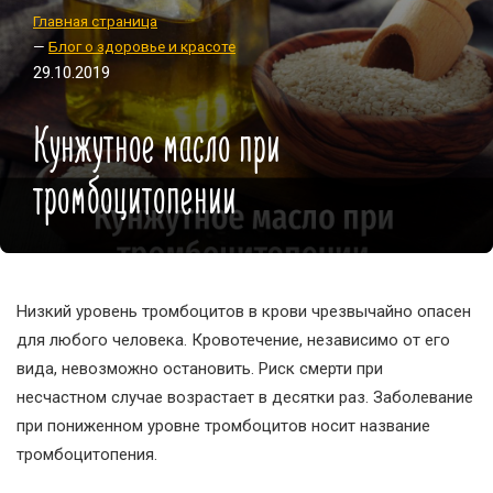
Главная страница
—
Блог о здоровье и красоте
29.10.2019
Кунжутное масло при
тромбоцитопении
Низкий уровень тромбоцитов в крови чрезвычайно опасен
для любого человека. Кровотечение, независимо от его
вида, невозможно остановить. Риск смерти при
несчастном случае возрастает в десятки раз. Заболевание
при пониженном уровне тромбоцитов носит название
тромбоцитопения.