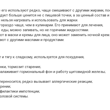
 его используют редко, чаще смешивают с другими жирами, по
дукт больше ценится не с пищевой точки, а за ценный состав и
нельзя нагревать и использовать для жарки.
гораздо чаще, чем в кулинарии. Его принимают для лечения,
до еды, можно запивать, но не горячими жидкостями.
т в маски и кремы для лица, оно может заменить ночной крем
ают с другими маслами и продуктами.
и тягу к сладкому, используется для похудения;
ки, тормозит старение;
налаживает гормональный фон и работу щитовидной железы;
переносится, редко вызывает аллергические реакции;
рении;
офилактики импотенции;
оловой системы.