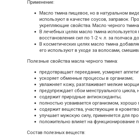
Применение:
Масло тмина пищевое, но в натуральном виде
используют в качестве соусов, заправок. Про
укрепляющие свойства. Масло черного тмина 
В лечебных целях масло тмина используется 
восстановления сил по 1-2 ч. л. за полчаса 
В косметических целях масло тмина добавляю
его используют в уходе за волосами, смешив
Полезные свойства масла черного тмина:
предотвращает переедание, усмиряет аппетит 
ускоряет обменные процессы в организме;
увлажняет кожу, разглаживает мелкие морщин
предупреждает сбои менструального цикла, 
содержит природные антиоксиданты;
полностью усваивается организмом, хорошо 
содержит вещества, участвующие в кроветво
улучшает мужскую силу, применяется для пр
положительно влияет на функционирование п
Состав полезных веществ: