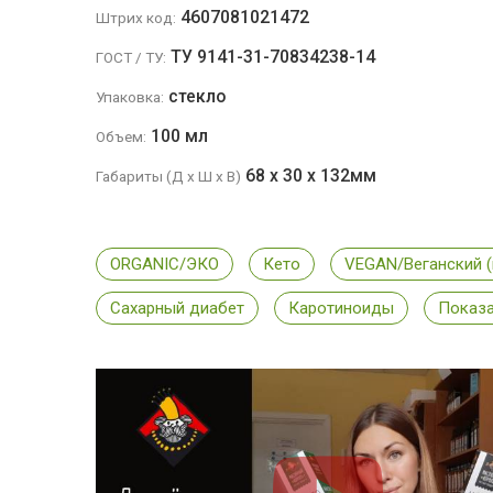
4607081021472
Штрих код:
ТУ 9141-31-70834238-14
ГОСТ / ТУ:
стекло
Упаковка:
100 мл
Объем:
68
х
30
х
132
мм
Габариты (Д x Ш x В)
ORGANIC/ЭКО
Кето
VEGAN/Веганский (
Сахарный диабет
Каротиноиды
Показат