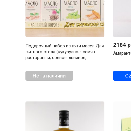
2184 р
Подарочный набор из пяти масел Для
сытного стола (кукурузное, семян
Амарант
расторопши, соевое, льняное,
арахисовое), 100 мл
Нет в наличии
O