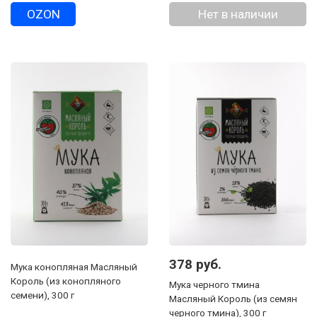
300 г, дой-пак
OZON
Нет в наличии
378 руб.
Мука конопляная Масляный
Король (из конопляного
Мука черного тмина
семени), 300 г
Масляный Король (из семян
черного тмина), 300 г