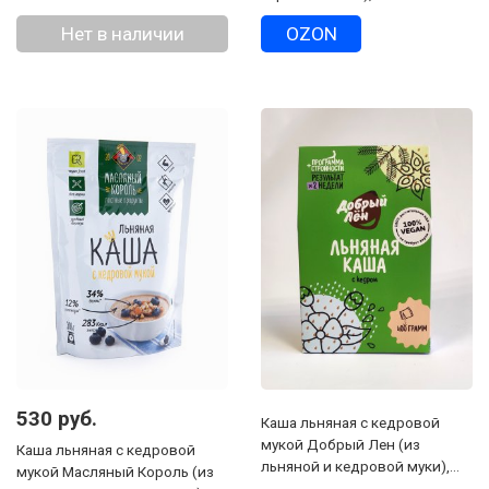
Нет в наличии
OZON
530 руб.
Каша льняная с кедровой
мукой Добрый Лен (из
Каша льняная с кедровой
льняной и кедровой муки),
мукой Масляный Король (из
400 г, коробка