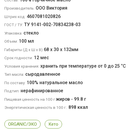
ООО Виктория
Производитель:
4607081020826
Штрих код:
ТУ 9141-002-70834238-03
ГОСТ / ТУ:
стекло
Упаковка:
100 мл
Объем:
68
х
30
х
132
мм
Габариты (Д x Ш x В)
12 мес
Срок годности:
хранить при температуре от 0 до 25 °C
Условия хранения:
сыродавленное
Тип масла:
100% натуральное масло
По составу:
нерафинированное
Подтип:
жиров - 99.8 г
Пищевая ценность на 100 г
898 ккал
Энергетическая ценность в 100 г.:
ORGANIC/ЭКО
Кето