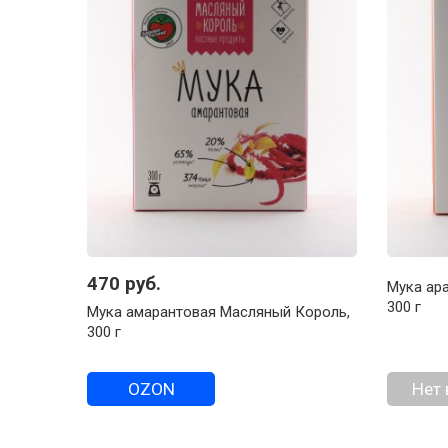
470 руб.
Мука ар
300 г
Мука амарантовая Масляный Король,
300 г
OZON
Нет 