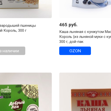
465 руб.
 зародышей пшеницы
й Король, 300 г
Каша льняная с кунжутом Ма
Король (из льняной муки с ку
300 г, дой-пак
в наличии
OZON