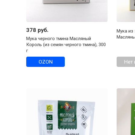
378 руб.
Мука из
Масляны
Мука черного тмина Масляный
Король (из семян черного тмина), 300
г
OZON
Нет 