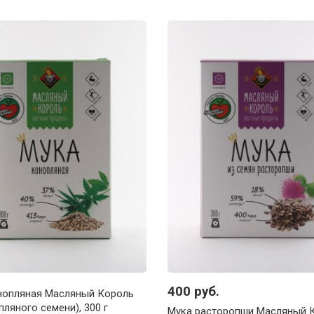
400 руб.
нопляная Масляный Король
пляного семени), 300 г
Мука расторопши Масляный 