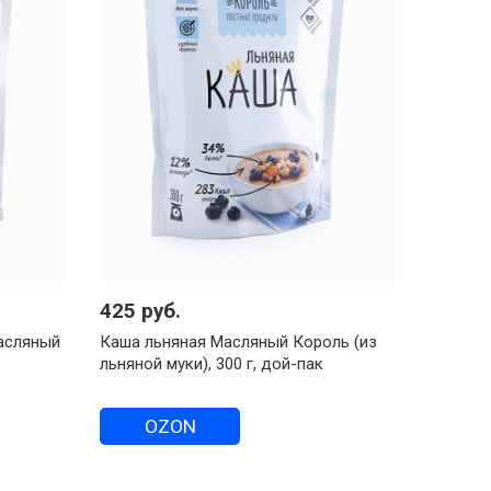
425 руб.
асляный
Каша льняная Масляный Король (из
льняной муки), 300 г, дой-пак
OZON