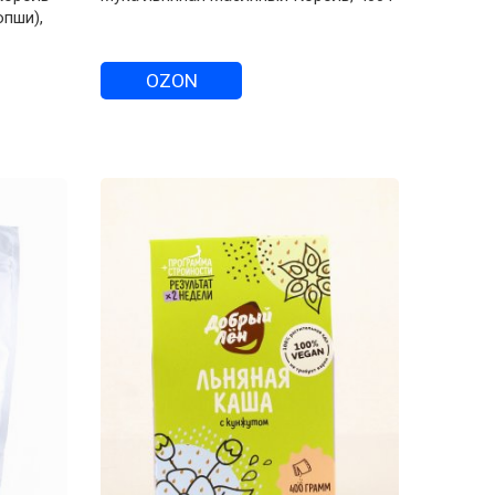
опши),
OZON