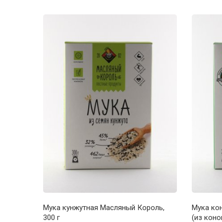
Мука кунжутная Масляный Король,
Мука ко
300 г
(из коно