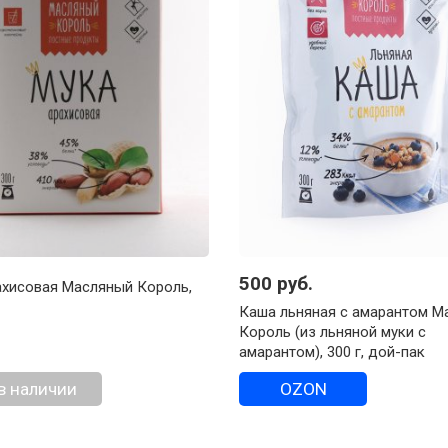
500 руб.
ахисовая Масляный Король,
Каша льняная с амарантом М
Король (из льняной муки с
амарантом), 300 г, дой-пак
в наличии
OZON