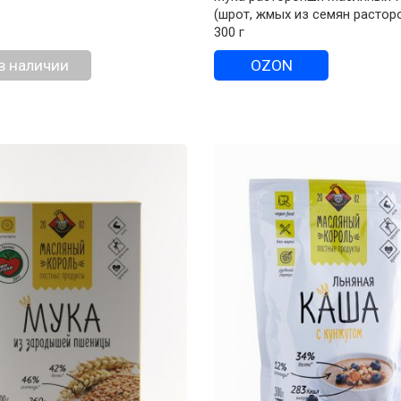
(шрот, жмых из семян растор
300 г
в наличии
OZON