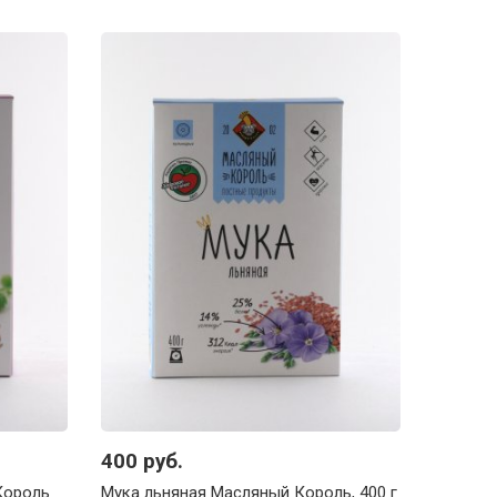
400 руб.
Король
Мука льняная Масляный Король, 400 г