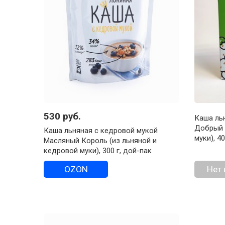
530 руб.
Каша ль
Добрый 
Каша льняная с кедровой мукой
муки), 4
Масляный Король (из льняной и
кедровой муки), 300 г, дой-пак
OZON
Нет 