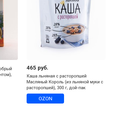
465 руб.
Добрый
нтом),
Каша льняная с расторопшей
Масляный Король (из льняной муки с
расторопшей), 300 г, дой-пак
OZON