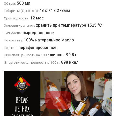
500 мл
Объем:
48
х
74
х
278
мм
Габариты (Д x Ш x В)
12 мес
Срок годности:
хранить при температуре 15±5 °C
Условия хранения:
сыродавленное
Тип масла:
100% натуральное масло
По составу:
нерафинированное
Подтип:
жиров - 99.8 г
Пищевая ценность на 100 г
898 ккал
Энергетическая ценность в 100 г.: